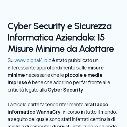
Cyber Security e Sicurezza
Informatica Aziendale: 15
Misure Minime da Adottare
Su
www.digital4.biz
è stato pubblicato un
interessante approfondimento sulle
misure
minime
necessarie che le
piccole e medie
imprese
è bene che adottino per far fronte alle
criticità legate alla
Cyber Security
.
L’articolo parte facendo riferimento all’
attacco
informatico WannaCry
, in corso in tutto il mondo,
a seguito del quale sono stati infettati centinaia di
migliaia di computer di privati, istituzioni e aziende