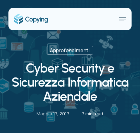
Skip
to
Menu
main
content
Approfondimenti
Cyber Security e
Sicurezza Informatica
Aziendale
Maggio 17, 2017
7 min read