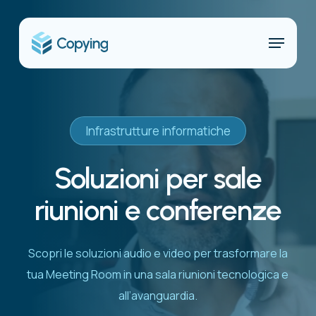
Skip
to
Menu
main
content
Infrastrutture informatiche
Soluzioni per sale
riunioni e conferenze
Scopri le soluzioni audio e video per trasformare la
tua Meeting Room in una sala riunioni tecnologica e
all’avanguardia.