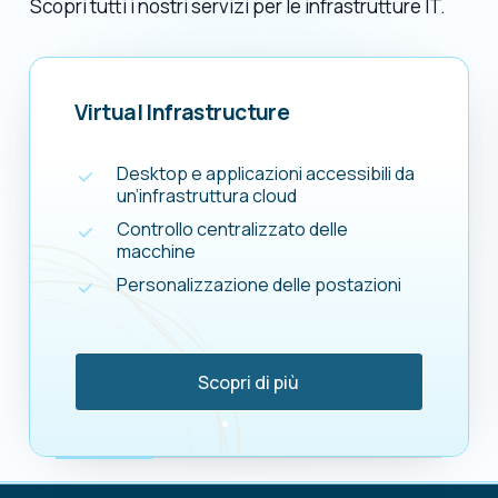
Scopri tutti i nostri servizi per le infrastrutture IT.
Virtual Infrastructure
Desktop e applicazioni accessibili da
un’infrastruttura cloud
Controllo centralizzato delle
macchine
Personalizzazione delle postazioni
S
c
o
p
r
i
d
i
p
i
ù