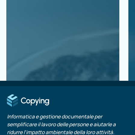
migliore
le
per
PM
il
ne
tuo
20
business
Informatica e gestione documentale per
semplificare il lavoro delle persone e aiutarle a
ridurre l’impatto ambientale della loro attività.