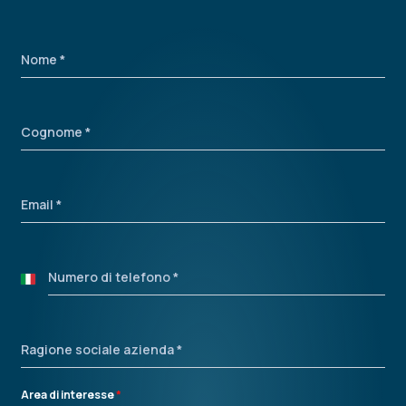
Nome
*
Cognome
*
Email
*
Numero di telefono
*
Italy
+39
Ragione sociale azienda
*
Area di interesse
*