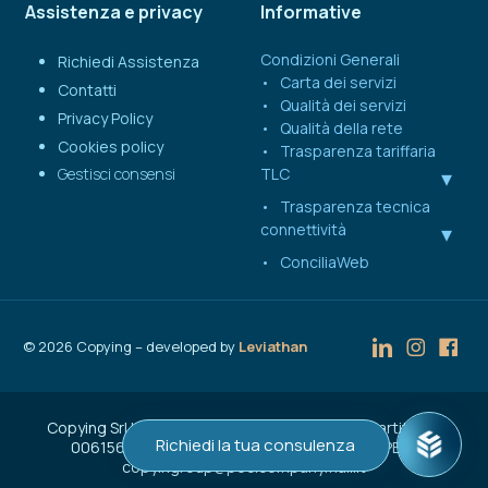
Assistenza e privacy
Informative
Condizioni Generali
Richiedi Assistenza
Carta dei servizi
Contatti
Qualità dei servizi
Privacy Policy
Qualità della rete
Cookies policy
Trasparenza tariffaria
Gestisci consensi
TLC
Trasparenza tecnica
connettività
ConciliaWeb
©
2026
Copying – developed by
Leviathan
Copying Srl | Capitale Sociale € 50.000 | C.F. e Partita IVA
Richiedi la tua consulenza
00615600137 | Reg. Imprese n. VA-207262 | PEC:
copyingroup@pec.companymail.it