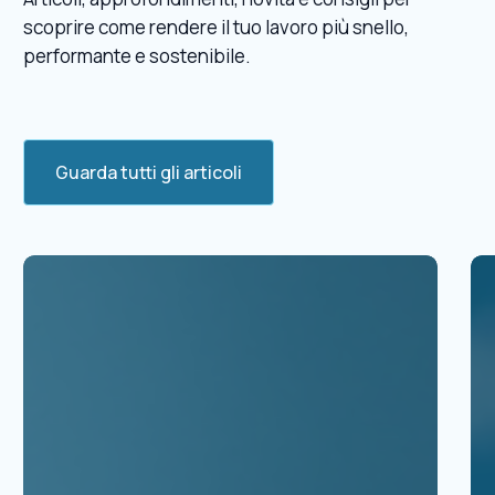
scoprire come rendere il tuo lavoro più snello,
performante e sostenibile.
Guarda tutti gli articoli
Soluzioni
Di
cloud
de
per
pr
le
azi
PMI:
st
come
e
scegliere
st
la
pe