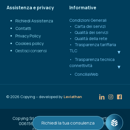
Assistenza e privacy
Informative
Condizioni Generali
Richiedi Assistenza
Carta dei servizi
Contatti
Qualità dei servizi
Privacy Policy
Qualità della rete
Cookies policy
Trasparenza tariffaria
Gestisci consensi
TLC
Trasparenza tecnica
connettività
ConciliaWeb
©
2026
Copying – developed by
Leviathan
Copying Srl | Capitale Sociale € 50.000 | C.F. e Partita IVA
Richiedi la tua consulenza
00615600137 | Reg. Imprese n. VA-207262 | PEC:
copyingroup@pec.companymail.it