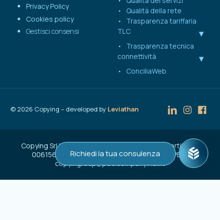
Qualità dei servizi
Privacy Policy
Qualità della rete
Cookies policy
Trasparenza tariffaria
Gestisci consensi
TLC
Trasparenza tecnica
connettività
ConciliaWeb
©
2026
Copying – developed by
Leviathan
Copying Srl | Capitale Sociale € 50.000 | C.F. e Partita IVA
Richiedi la tua consulenza
00615600137 | Reg. Imprese n. VA-207262 | PEC:
copyingroup@pec.companymail.it