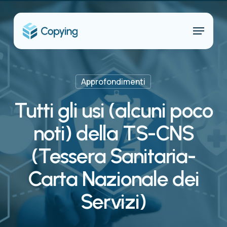
Skip
to
Menu
main
content
Approfondimenti
Tutti gli usi (alcuni poco
noti) della TS-CNS
(Tessera Sanitaria-
Carta Nazionale dei
Servizi)