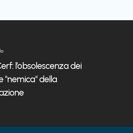
lo
erf: l’obsolescenza dei
 "nemica" della
azione