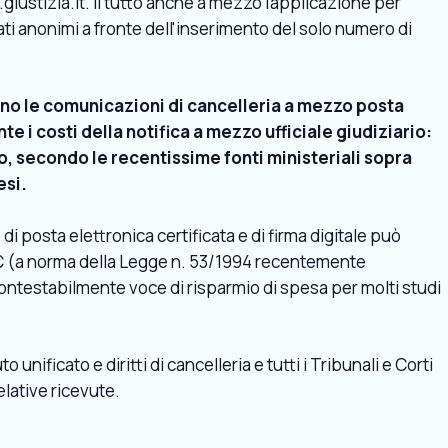
giustizia.it. Il tutto anche a mezzo l'applicazione per
 anonimi a fronte dell'inserimento del solo numero di
evono le comunicazioni di cancelleria a mezzo posta
 i costi della notifica a mezzo ufficiale giudiziario:
, secondo le recentissime fonti ministeriali sopra
esi.
i posta elettronica certificata e di firma digitale può
PEC (a norma della Legge n. 53/1994 recentemente
ontestabilmente voce di risparmio di spesa per molti studi
 unificato e diritti di cancelleria e tutti i Tribunali e Corti
relative ricevute.