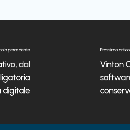
icolo precedente
Prossimo artico
tivo, dal
Vinton C
igatoria
software
 digitale
conserv