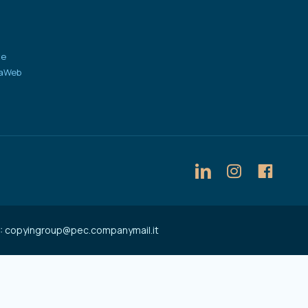
te
iaWeb
PEC: copyingroup@pec.companymail.it