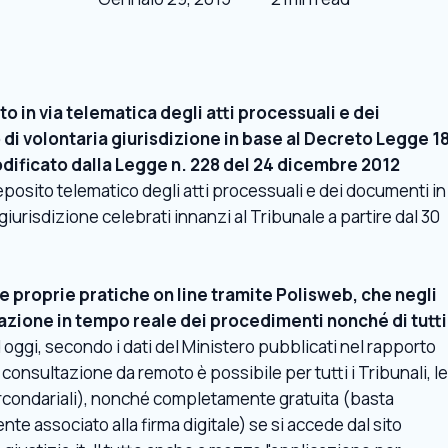
o in via telematica degli atti processuali e dei
 di volontaria giurisdizione in base al Decreto Legge 1
dificato dalla Legge n. 228 del 24 dicembre 2012
eposito telematico degli atti processuali e dei documenti in
 giurisdizione celebrati innanzi al Tribunale a partire dal 30
le proprie pratiche on line tramite Polisweb, che negli
azione in tempo reale dei procedimenti nonché di tutti
 oggi, secondo i dati del Ministero pubblicati nel rapporto
a consultazione da remoto è possibile per tutti i Tribunali, le
i circondariali), nonché completamente gratuita (basta
e associato alla firma digitale) se si accede dal sito