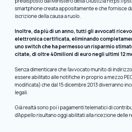
predisposto dal Ministero della Giustizia https://pst.
smartphone creata appositamente e che fornisce dati
iscrizione della causa a ruolo.
Inoltre, da più di un anno, tutti gli avvocati ric
elettronica certificata, eliminando completamente
uno switch che ha permesso un risparmio stimato
citate, di oltre 40milioni di euro negli ultimi 12 m
Senza dimenticare che l'avvocato munito di indirizzo d
essere abilitato alle notifiche in proprio a mezzo 
modificata) che dal 15 dicembre 2013 diverranno inc
legali.
Già realtà sono poi i pagamenti telematici di contributo
d'Appello risultano oggi abilitati alla ricezione delle 