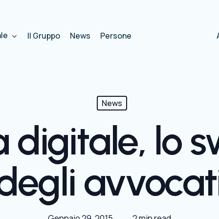
ale
Il Gruppo
News
Persone
News
a digitale, lo s
degli avvocat
Gennaio 29, 2015
2 min read