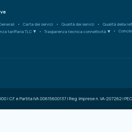
ive
Generali
Carta dei servizi
Qualità dei servizi
Qualità della re
Concil
nza tariffaria TLC
Trasparenza tecnica connettività
0.000 | C.F. e Partita IVA 00615600137 | Reg. Imprese n. VA-207262 | 