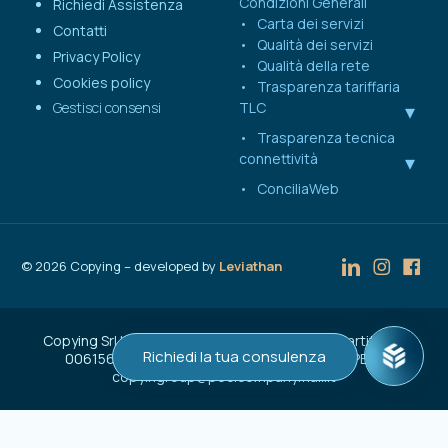
Condizioni Generali
Richiedi Assistenza
Carta dei servizi
Contatti
Qualità dei servizi
Privacy Policy
Qualità della rete
Cookies policy
Trasparenza tariffaria
Gestisci consensi
TLC
Trasparenza tecnica
connettività
ConciliaWeb
©
2026
Copying – developed by
Leviathan
Copying Srl | Capitale Sociale € 50.000 | C.F. e Partita IVA
Richiedi la tua consulenza
00615600137 | Reg. Imprese n. VA-207262 | PEC:
copyingroup@pec.companymail.it