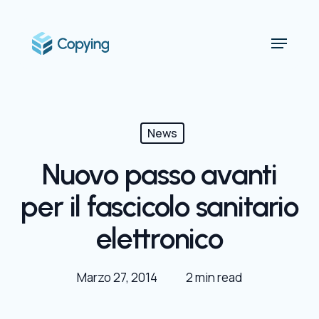
Skip
to
Menu
main
content
News
Nuovo passo avanti
per il fascicolo sanitario
elettronico
Marzo 27, 2014
2 min read