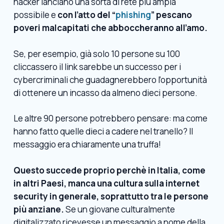
hacker lanciano una sorta di rete più ampia
possibile e
con l’atto del “
phishing
” pescano
poveri malcapitati che abboccheranno all’amo.
Se, per esempio, già solo 10 persone su 100
cliccassero il link sarebbe un successo per i
cybercriminali che guadagnerebbero l’opportunità
di ottenere un incasso da almeno dieci persone.
Le altre 90 persone potrebbero pensare: ma come
hanno fatto quelle dieci a cadere nel tranello? Il
messaggio era chiaramente una truffa!
Questo succede proprio perchè in Italia, come
in altri Paesi, manca una cultura sulla internet
security in generale, soprattutto tra le persone
più anziane.
Se un giovane culturalmente
digitalizzato ricevesse un messaggio a nome della