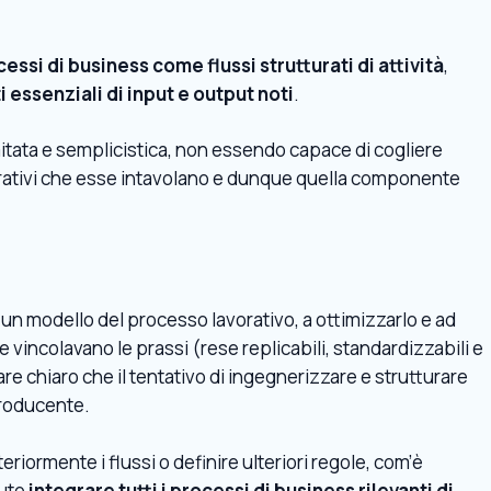
essi di business come flussi strutturati di attività
,
i essenziali di input e output noti
.
tata e semplicistica, non essendo capace di cogliere
borativi che esse intavolano e dunque quella componente
un modello del processo lavorativo, a ottimizzarlo e ad
e vincolavano le prassi (rese replicabili, standardizzabili e
 chiaro che il tentativo di ingegnerizzare e strutturare
oproducente.
riormente i flussi o definire ulteriori regole, com’è
vuto
integrare tutti i processi di business rilevanti di