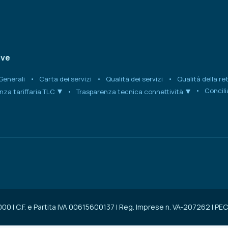
ive
Generali
Carta dei servizi
Qualità dei servizi
Qualità della re
Concil
nza tariffaria TLC
Trasparenza tecnica connettività
0.000 | C.F. e Partita IVA 00615600137 | Reg. Imprese n. VA-207262 | 