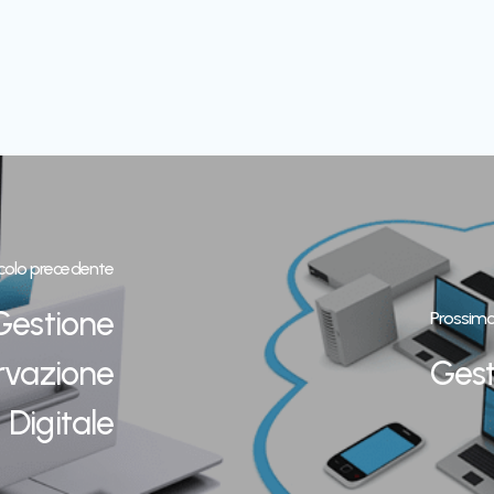
icolo precedente
 Gestione
Prossimo
rvazione
Gest
Digitale