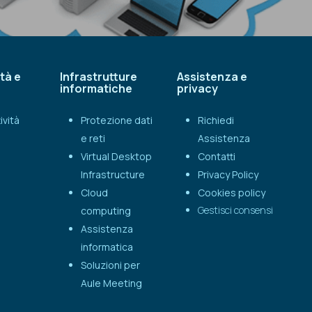
tà e
Infrastrutture
Assistenza e
informatiche
privacy
ività
Protezione dati
Richiedi
e reti
Assistenza
Virtual Desktop
Contatti
Infrastructure
Privacy Policy
Cloud
Cookies policy
Gestisci consensi
computing
Assistenza
informatica
Soluzioni per
Aule Meeting