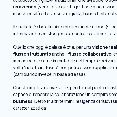
un’azienda
(vendite, acquisti, gestione magazzino, 
macchinosità ed eccessiva rigidità, hanno finito col 
Il risultato è che altri sistemi di comunicazione (s
informazioni che sfuggono al controllo e al monitora
Quello che oggi è palese è che, per una
visione rea
flusso strutturato
anche il
flusso collaborativo
, 
immaginabile come immutabile nel tempo e nei vari c
volta “ridotto in flusso”, non potrà essere applicato
(cambiando invece in base ad essa).
Questo implica nuove sfide, perché dal punto di vist
capace di rendere la collaborazione un compito se
business
. Detto in altri termini, l’esigenza di nuovi 
caratterizzati da: