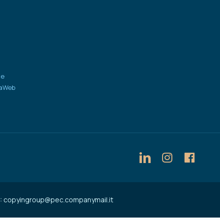
te
iaWeb
PEC: copyingroup@pec.companymail.it