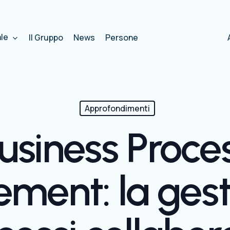
ale
Il Gruppo
News
Persone
Approfondimenti
usiness Proce
ent: la gest