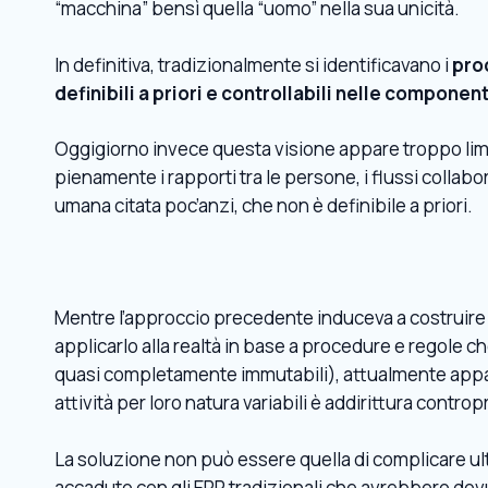
“macchina” bensì quella “uomo” nella sua unicità.
In definitiva, tradizionalmente si identificavano i
proc
definibili a priori e controllabili nelle component
Oggigiorno invece questa visione appare troppo limi
pienamente i rapporti tra le persone, i flussi colla
umana citata poc’anzi, che non è definibile a priori.
Mentre l’approccio precedente induceva a costruire 
applicarlo alla realtà in base a procedure e regole ch
quasi completamente immutabili), attualmente appare
attività per loro natura variabili è addirittura contr
La soluzione non può essere quella di complicare ulte
accaduto con gli ERP tradizionali che avrebbero do