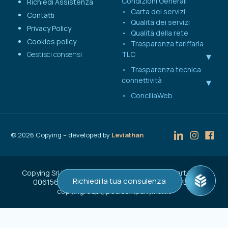
Condizioni Generali
Richiedi Assistenza
Carta dei servizi
Contatti
Qualità dei servizi
Privacy Policy
Qualità della rete
Cookies policy
Trasparenza tariffaria
Gestisci consensi
TLC
Trasparenza tecnica
connettività
ConciliaWeb
©
2026
Copying – developed by
Leviathan
Copying Srl | Capitale Sociale € 50.000 | C.F. e Partita IVA
Richiedi la tua consulenza
00615600137 | Reg. Imprese n. VA-207262 | PEC:
copyingroup@pec.companymail.it