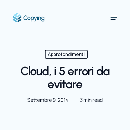
Skip
to
Menu
main
content
Approfondimenti
Cloud, i 5 errori da
evitare
Settembre 9, 2014
3 min read