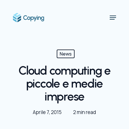
Skip
to
Menu
main
content
News
Cloud computing e
piccole e medie
imprese
Aprile 7, 2015
2 min read