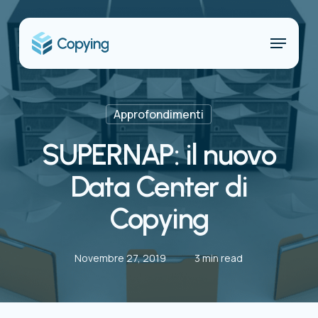
Skip
to
Menu
main
content
Approfondimenti
SUPERNAP: il nuovo
Data Center di
Copying
Novembre 27, 2019
3 min read