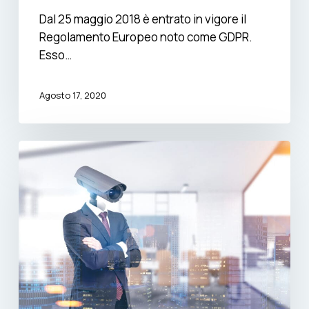
Dal 25 maggio 2018 è entrato in vigore il
Regolamento Europeo noto come GDPR.
Esso…
Agosto 17, 2020
Videoconferenza
e
privacy:
come
arginare
le
falle
su
sicurezza