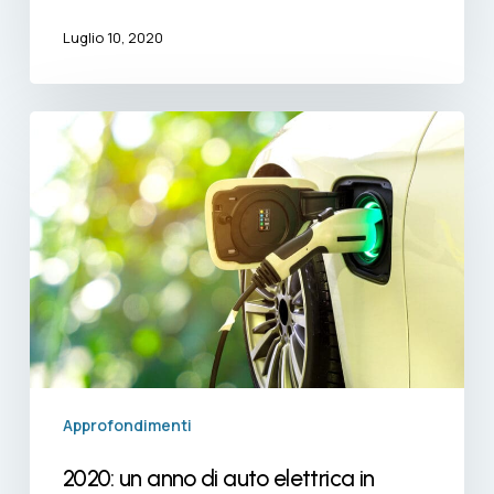
Luglio 10, 2020
2020:
un
anno
di
auto
elettrica
in
Copying
Approfondimenti
2020: un anno di auto elettrica in