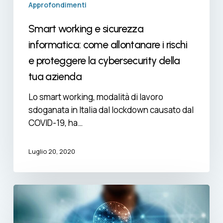
cybersecurity
Approfondimenti
della
Smart working e sicurezza
tua
azienda
informatica: come allontanare i rischi
e proteggere la cybersecurity della
tua azienda
Lo smart working, modalità di lavoro
sdoganata in Italia dal lockdown causato dal
COVID-19, ha…
Luglio 20, 2020
“Voucher
Innovazione
Digitale”: