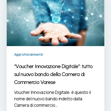
tutto
sul
nuovo
bando
della
Camera
di
Commercio
Varese
Approfondimenti
“Voucher Innovazione Digitale”: tutto
sul nuovo bando della Camera di
Commercio Varese
Voucher Innovazione Digitale: è questo il
nome del nuovo bando indetto dalla
Camera di commercio…