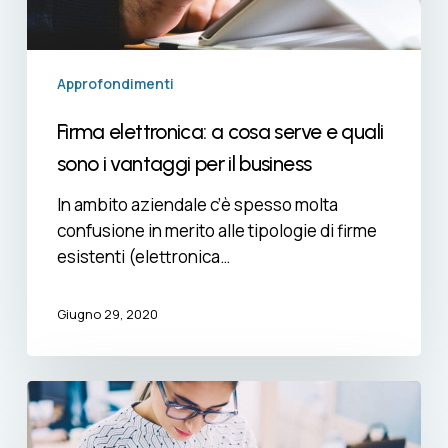
i
vantaggi
per
il
Approfondimenti
business
Firma elettronica: a cosa serve e quali
sono i vantaggi per il business
In ambito aziendale c’è spesso molta
confusione in merito alle tipologie di firme
esistenti (elettronica…
Giugno 29, 2020
Firma
grafometrica
e