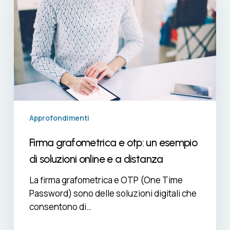
otp:
un
esempio
di
soluzioni
online
e
a
distanza
Approfondimenti
Firma grafometrica e otp: un esempio
di soluzioni online e a distanza
La firma grafometrica e OTP (One Time
Password) sono delle soluzioni digitali che
consentono di…