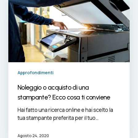
acquisto
di
una
stampante?
Ecco
cosa
ti
conviene
Approfondimenti
Noleggio o acquisto di una
stampante? Ecco cosa ti conviene
Hai fatto una ricerca online e hai scelto la
tua stampante preferita per il tuo…
Agosto 24, 2020