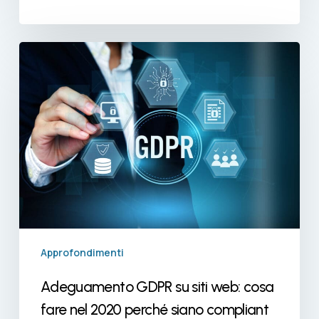
Adeguamento
GDPR
su
siti
web:
cosa
fare
nel
2020
perché
siano
compliant
Approfondimenti
Adeguamento GDPR su siti web: cosa
fare nel 2020 perché siano compliant