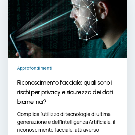
sono
i
rischi
per
privacy
e
sicurezza
dei
dati
Approfondimenti
biometrici?
Riconoscimento facciale: quali sono i
rischi per privacy e sicurezza dei dati
biometrici?
Complice l’utilizzo di tecnologie di ultima
generazione e dell’Intelligenza Artificiale, il
riconoscimento facciale, attraverso