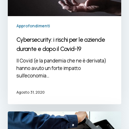
durante
e
dopo
il
Approfondimenti
Covid-
19
Cybersecurity: i rischi per le aziende
durante e dopo il Covid-19
Il Covid (e la pandemia che ne è derivata)
hanno avuto un forte impatto
sull’economia…
Agosto 31, 2020
Noleggio
o