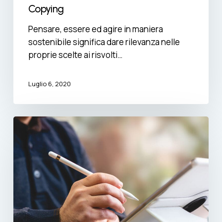
Copying
Pensare, essere ed agire in maniera
sostenibile significa dare rilevanza nelle
proprie scelte ai risvolti…
Luglio 6, 2020
Firma
elettronica:
a
cosa
serve
e
quali
sono