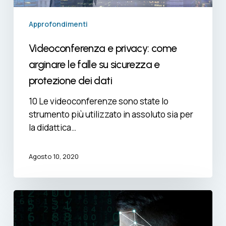
e
protezione
Approfondimenti
dei
dati
Videoconferenza e privacy: come
arginare le falle su sicurezza e
protezione dei dati
10 Le videoconferenze sono state lo
strumento più utilizzato in assoluto sia per
la didattica…
Agosto 10, 2020
Riconoscimento
facciale:
quali